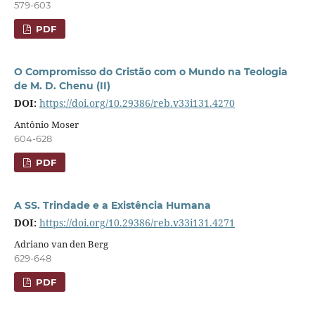
579-603
PDF
O Compromisso do Cristão com o Mundo na Teologia
de M. D. Chenu (II)
DOI:
https://doi.org/10.29386/reb.v33i131.4270
Antônio Moser
604-628
PDF
A SS. Trindade e a Existência Humana
DOI:
https://doi.org/10.29386/reb.v33i131.4271
Adriano van den Berg
629-648
PDF