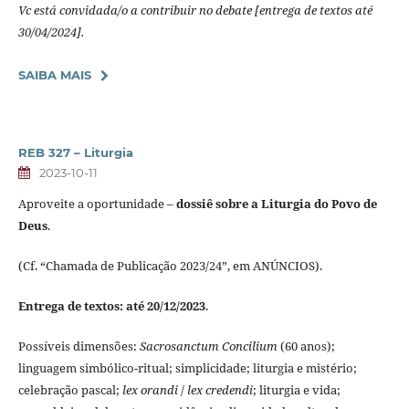
Vc está convidada/o a contribuir no debate [entrega de textos até
30/04/2024].
SAIBA MAIS
REB 327 – Liturgia
2023-10-11
Aproveite a oportunidade –
dossiê sobre a Liturgia do Povo de
Deus
.
(Cf. “Chamada de Publicação 2023/24”, em ANÚNCIOS).
Entrega de textos: até 20/12/2023
.
Possíveis dimensões:
Sacrosanctum Concilium
(60 anos);
linguagem simbólico-ritual; simplicidade; liturgia e mistério;
celebração pascal;
lex orandi
/
lex credendi
; liturgia e vida;