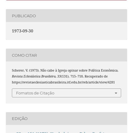
PUBLICADO
1973-09-30
COMO CITAR
Scherer, V. (1973). Não cabe à Igreja opinar sobre Política Econômica.
Revista Eclesiástica Brasileira
,
33
(131), 715–718. Recuperado de
https://revistaeclesiasticabrasileira.itf.edu.br/reb/article/view/4281
Fomatos de Citação
EDIÇÃO