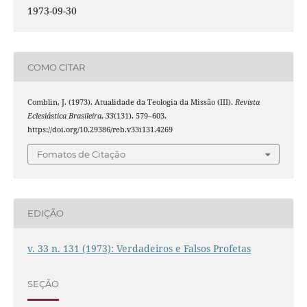
1973-09-30
COMO CITAR
Comblin, J. (1973). Atualidade da Teologia da Missão (III).
Revista
Eclesiástica Brasileira
,
33
(131), 579–603.
https://doi.org/10.29386/reb.v33i131.4269
Fomatos de Citação
EDIÇÃO
v. 33 n. 131 (1973): Verdadeiros e Falsos Profetas
SEÇÃO