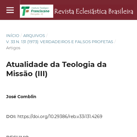
INÍCIO
/
ARQUIVOS
/
V. 33 N. 131 (1973): VERDADEIROS E FALSOS PROFETAS
/
Artigos
Atualidade da Teologia da
Missão (III)
José Comblin
DOI:
https://doi.org/10.29386/reb.v33i131.4269