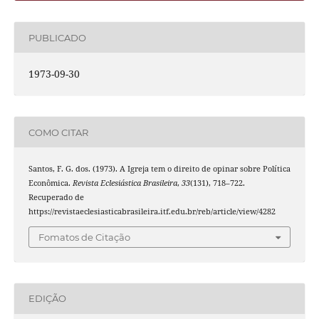
PUBLICADO
1973-09-30
COMO CITAR
Santos, F. G. dos. (1973). A Igreja tem o direito de opinar sobre Política
Econômica.
Revista Eclesiástica Brasileira
,
33
(131), 718–722.
Recuperado de
https://revistaeclesiasticabrasileira.itf.edu.br/reb/article/view/4282
Fomatos de Citação
EDIÇÃO