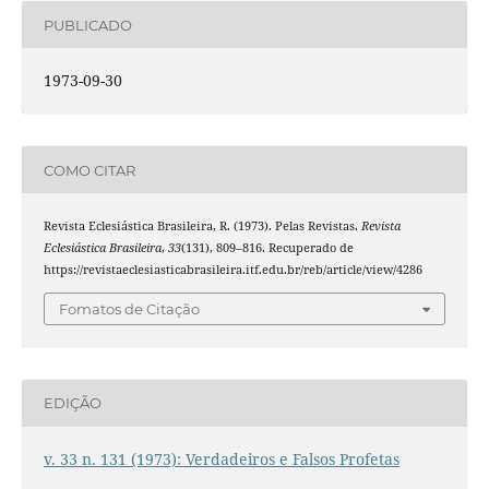
PUBLICADO
1973-09-30
COMO CITAR
Revista Eclesiástica Brasileira, R. (1973). Pelas Revistas.
Revista
Eclesiástica Brasileira
,
33
(131), 809–816. Recuperado de
https://revistaeclesiasticabrasileira.itf.edu.br/reb/article/view/4286
Fomatos de Citação
EDIÇÃO
v. 33 n. 131 (1973): Verdadeiros e Falsos Profetas