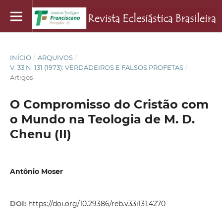
INÍCIO
/
ARQUIVOS
/
V. 33 N. 131 (1973): VERDADEIROS E FALSOS PROFETAS
/
Artigos
O Compromisso do Cristão com
o Mundo na Teologia de M. D.
Chenu (II)
Antônio Moser
DOI:
https://doi.org/10.29386/reb.v33i131.4270