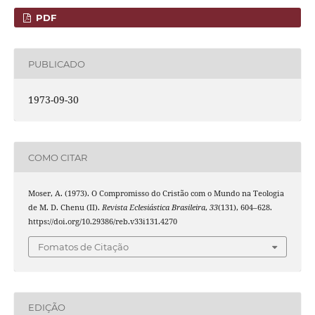
PDF
PUBLICADO
1973-09-30
COMO CITAR
Moser, A. (1973). O Compromisso do Cristão com o Mundo na Teologia
de M. D. Chenu (II).
Revista Eclesiástica Brasileira
,
33
(131), 604–628.
https://doi.org/10.29386/reb.v33i131.4270
Fomatos de Citação
EDIÇÃO