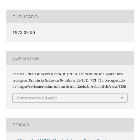
PUBLICADO
1973-09-30
COMO CITAR
Revista Eclesiástica Brasileira, R. (1973). Unidade da fé e pluralismo
teológico.
Revista Eclesiástica Brasileira
,
33
(131), 713–715. Recuperado
de https://revistaeclesiasticabrasileira.itf.edu.br/reb/article/view/4280
Fomatos de Citação
EDIÇÃO