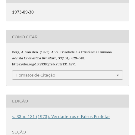
1973-09-30
COMO CITAR
Berg, A. van den. (1973). A SS. Trindade e a Existência Humana.
Revista Eclesiástica Brasileira
,
33
(131), 629–648.
https://doi.org/10.29386/reb.v33i131.4271
Fomatos de Citação
EDIÇÃO
v. 33 n. 131 (1973): Verdadeiros e Falsos Profetas
SEÇÃO