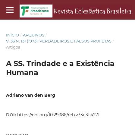
INÍCIO
/
ARQUIVOS
/
V. 33 N. 131 (1973): VERDADEIROS E FALSOS PROFETAS
/
Artigos
A SS. Trindade e a Existência
Humana
Adriano van den Berg
DOI:
https://doi.org/10.29386/reb.v33i131.4271