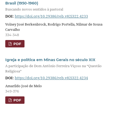
Brasil (1950-1960)
Buscando novos sentidos à pastoral
DOI:
https://doi.org/10.29386/reb.v82i322.4233
Volney José Berkenbrock, Rodrigo Portella, Nilmar de Sousa
Carvalho
334-348
PDF
Igreja e política em Minas Gerais no século XIX
A participação de Dom Antônio Ferreira Viçoso na “Questão
Religiosa”
DOI:
https://doi.org/10.29386/reb.v82i322.4234
Amarildo José de Melo
349-376
PDF