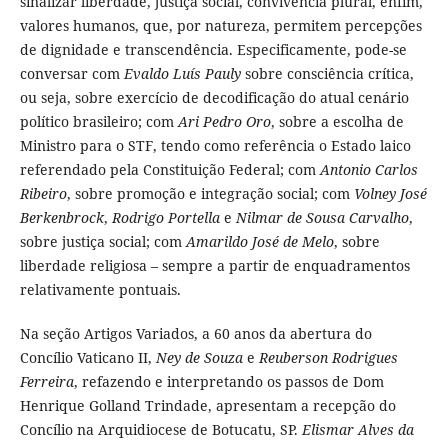
sinalizar liberdade, justiça social, convivência plural, enfim,
valores humanos, que, por natureza, permitem percepções
de dignidade e transcendência. Especificamente, pode-se
conversar com
Evaldo Luís Pauly
sobre consciência crítica,
ou seja, sobre exercício de decodificação do atual cenário
político brasileiro; com
Ari Pedro Oro
, sobre a escolha de
Ministro para o STF, tendo como referência o Estado laico
referendado pela Constituição Federal; com
Antonio Carlos
Ribeiro
, sobre promoção e integração social; com
Volney José
Berkenbrock
,
Rodrigo Portella
e
Nilmar de Sousa Carvalho
,
sobre justiça social; com
Amarildo José de Melo
, sobre
liberdade religiosa – sempre a partir de enquadramentos
relativamente pontuais.
Na seção Artigos Variados, a 60 anos da abertura do
Concílio Vaticano II,
Ney de Souza
e
Reuberson Rodrigues
Ferreira
, refazendo e interpretando os passos de Dom
Henrique Golland Trindade, apresentam a recepção do
Concílio na Arquidiocese de Botucatu, SP.
Elismar Alves da