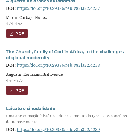
A guerra de drones autônomos
DOI:
https://doi.org/10.29386/reb.v82i322.4237
Martín Carbajo-Núñez
424-443
PDF
The Church, family of God in Africa, to the challenges
of global modernity
DOI:
https://doi.org/10.29386/reb.v82i322.4238
Augustin Ramazani Bishwende
444-459
PDF
Laicato e sinodalidade
Uma aproximação histórica: do nascimento da Igreja aos concílios
do Renascimento
DOI:
https://doi.org/10.29386/reb.v82i322.4239