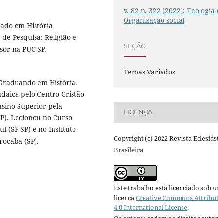
v. 82 n. 322 (2022): Teologia 
Organização social
rado em História
 de Pesquisa: Religião e
SEÇÃO
sor na PUC-SP.
Temas Variados
Graduando em História.
udaica pelo Centro Cristão
nsino Superior pela
LICENÇA
SP). Lecionou no Curso
 (SP-SP) e no Instituto
Copyright (c) 2022 Revista Eclesiás
rocaba (SP).
Brasileira
Este trabalho está licenciado sob 
licença
Creative Commons Attribu
4.0 International License
.
Os autores cedem os direitos autor