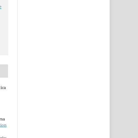
e
tica
uma
tion
ais;