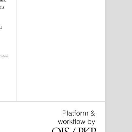
ois
l
e sua