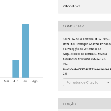
2022-07-21
COMO CITAR
Souza, N. de, & Ferreira, R. R. (2022).
Dom Frei Henrique Golland Trindad
e a recepção do Vaticano II na
Arquidiocese de Botucatu.
Revista
Eclesiástica Brasileira
,
82
(322), 377–
407.
https://doi.org/10.29386/reb.v82i322.
235
Fomatos de Citação
EDIÇÃO