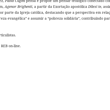
vez,
Paolo Cugini
pensa e propõe um pensar teológico conectado c
im,
Agenor Brighenti
, a partir da Exortação apostólica
Dilexi te
, ass
por parte da Igreja católica, destacando que a perspectiva em rela
reza evangélica” e assumir a “pobreza solidária”, contribuindo pa
iculistas.
a REB on-line.