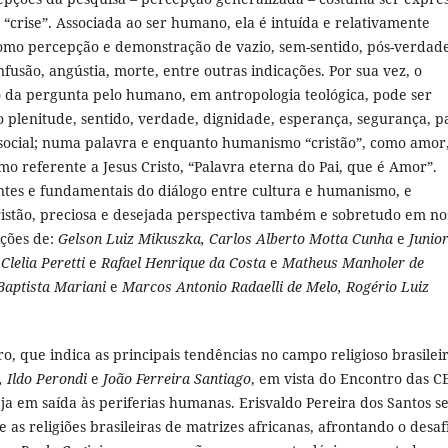
“crise”. Associada ao ser humano, ela é intuída e relativamente
como percepção e demonstração de vazio, sem-sentido, pós-verdade
fusão, angústia, morte, entre outras indicações. Por sua vez, o
 da pergunta pelo humano, em antropologia teológica, pode ser
 plenitude, sentido, verdade, dignidade, esperança, segurança, p
ocial; numa palavra e enquanto humanismo “cristão”, como amor
o referente a Jesus Cristo, “Palavra eterna do Pai, que é Amor”.
tes e fundamentais do diálogo entre cultura e humanismo, e
stão, preciosa e desejada perspectiva também e sobretudo em no
ições de:
Gelson Luiz Mikuszka, Carlos Alberto Motta Cunha
e
Junio
lelia Peretti
e
Rafael Henrique da Costa
e
Matheus Manholer de
 Baptista Mariani
e
Marcos Antonio Radaelli de Melo, Rogério Luiz
, que indica as principais tendências no campo religioso brasilei
 Ildo Perondi
e
João Ferreira Santiago
, em vista do Encontro das C
a em saída às periferias humanas. Erisvaldo Pereira dos Santos s
 e as religiões brasileiras de matrizes africanas, afrontando o desaf