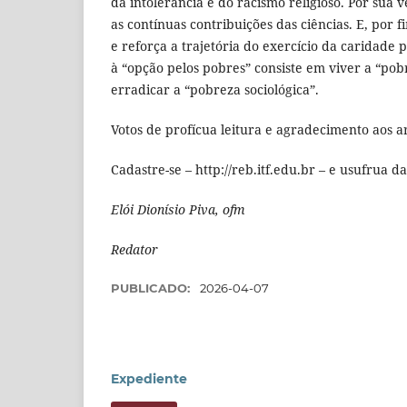
da intolerância e do racismo religioso. Por sua 
as contínuas contribuições das ciências. E, por f
e reforça a trajetória do exercício da caridade 
à “opção pelos pobres” consiste em viver a “pob
erradicar a “pobreza sociológica”.
Votos de profícua leitura e agradecimento aos art
Cadastre-se – http://reb.itf.edu.br – e usufrua d
Elói Dionísio Piva, ofm
Redator
PUBLICADO:
2026-04-07
Expediente