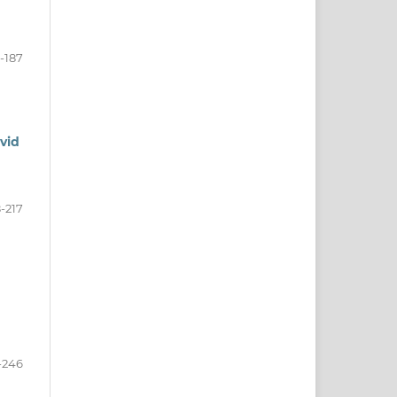
-187
vid
-217
-246