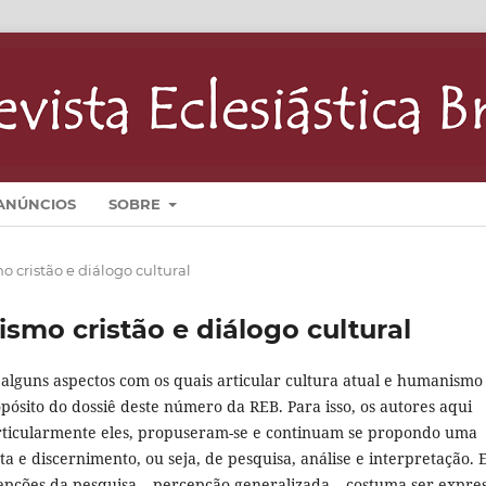
ANÚNCIOS
SOBRE
o cristão e diálogo cultural
ismo cristão e diálogo cultural
 alguns aspectos com os quais articular cultura atual e humanismo
opósito do dossiê deste número da REB. Para isso, os autores aqui
rticularmente eles, propuseram-se e continuam se propondo uma
ta e discernimento, ou seja, de pesquisa, análise e interpretação. E
pções da pesquisa – percepção generalizada – costuma ser expre