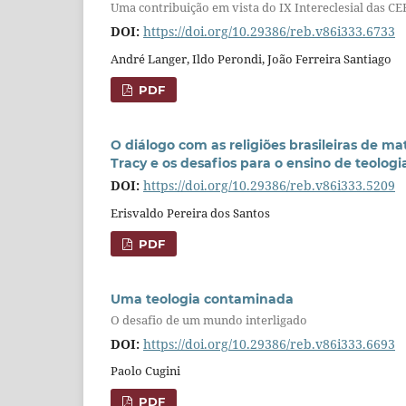
Uma contribuição em vista do IX Intereclesial das C
DOI:
https://doi.org/10.29386/reb.v86i333.6733
André Langer, Ildo Perondi, João Ferreira Santiago
PDF
O diálogo com as religiões brasileiras de m
Tracy e os desafios para o ensino de teologia
DOI:
https://doi.org/10.29386/reb.v86i333.5209
Erisvaldo Pereira dos Santos
PDF
Uma teologia contaminada
O desafio de um mundo interligado
DOI:
https://doi.org/10.29386/reb.v86i333.6693
Paolo Cugini
PDF