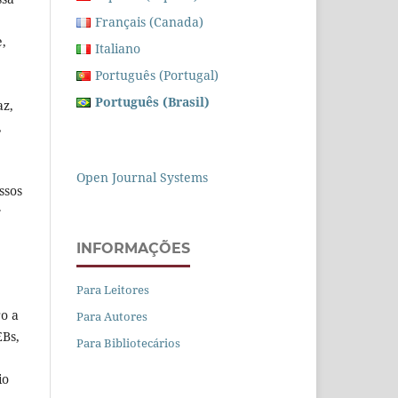
Français (Canada)
,
Italiano
Português (Portugal)
Português (Brasil)
az,
,
Open Journal Systems
ssos
r
INFORMAÇÕES
Para Leitores
ro a
Para Autores
EBs,
Para Bibliotecários
e
io