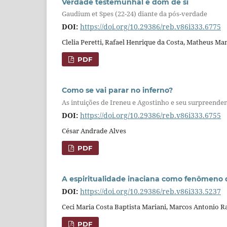
Verdade testemunhal e dom de si
Gaudium et Spes (22-24) diante da pós-verdade
DOI:
https://doi.org/10.29386/reb.v86i333.6775
Clelia Peretti, Rafael Henrique da Costa, Matheus Ma
PDF
Como se vai parar no inferno?
As intuições de Ireneu e Agostinho e seu surpreende
DOI:
https://doi.org/10.29386/reb.v86i333.6755
César Andrade Alves
PDF
A espiritualidade inaciana como fenômeno d
DOI:
https://doi.org/10.29386/reb.v86i333.5237
Ceci Maria Costa Baptista Mariani, Marcos Antonio R
PDF