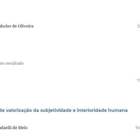
nholer de Oliveira
5
nte resultado
7
e valorização da subjetividade e interioridade humana
adaelli de Melo
94