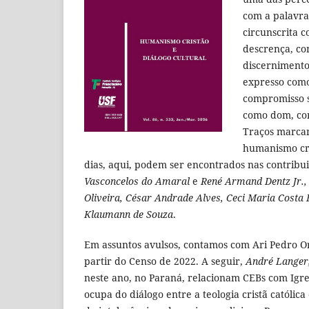
com a palavra 
circunscrita 
descrença, con
discernimento
expresso como
compromisso s
como dom, com
Traços marcan
humanismo cri
dias, aqui, podem ser encontrados nas contribu
Vasconcelos do Amaral
e
René Armand Dentz Jr., C
Oliveira, César Andrade Alves, Ceci Maria Costa
Klaumann de Souza
.
Em assuntos avulsos, contamos com Ari Pedro Oro
partir do Censo de 2022. A seguir,
André Langer,
neste ano, no Paraná, relacionam CEBs com Igrej
ocupa do diálogo entre a teologia cristã católica