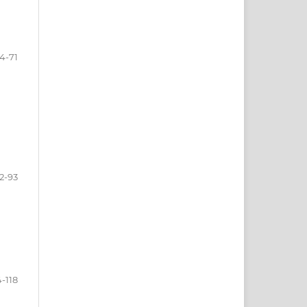
4-71
2-93
-118