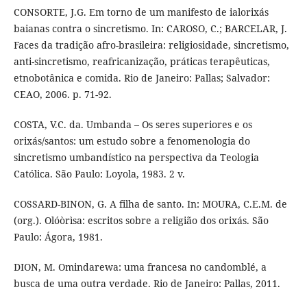
CONSORTE, J.G. Em torno de um manifesto de ialorixás
baianas contra o sincretismo. In: CAROSO, C.; BARCELAR, J.
Faces da tradição afro-brasileira: religiosidade, sincretismo,
anti-sincretismo, reafricanização, práticas terapêuticas,
etnobotânica e comida. Rio de Janeiro: Pallas; Salvador:
CEAO, 2006. p. 71-92.
COSTA, V.C. da. Umbanda – Os seres superiores e os
orixás/santos: um estudo sobre a fenomenologia do
sincretismo umbandístico na perspectiva da Teologia
Católica. São Paulo: Loyola, 1983. 2 v.
COSSARD-BINON, G. A filha de santo. In: MOURA, C.E.M. de
(org.). Olóòrìsa: escritos sobre a religião dos orixás. São
Paulo: Ágora, 1981.
DION, M. Omindarewa: uma francesa no candomblé, a
busca de uma outra verdade. Rio de Janeiro: Pallas, 2011.