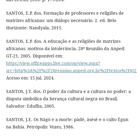
SANTOS, E.P. dos. Formação de professores e religiões de
matrizes africanas: um diálogo necessário. 2. ed. Belo
Horizonte: Nandyala, 2015.
SANTOS, E.P. dos. A educação e as religiões de matrizes
africanas: motivos da intolerância. 28ª Reunião da Anped:
GT-21, 2005. Disponível em:
https://view.officeapps.live.com/op/view.aspx?
src=http%3A%2F%2F28reuniao.anped.org.br%2Ftextos%2Fgt
Acesso em: 15 jul. 2024.
SANTOS, J.T. dos. O poder da cultura e a cultura no poder: a
disputa simbólica da herança cultural negra no Brasil.
Salvador: Edufba, 2005.
SANTOS, J.E. Os Nàgò e a morte: pàdè, àsèsè e o culto Égun
na Bahia. Petrópolis: Vozes, 1986.