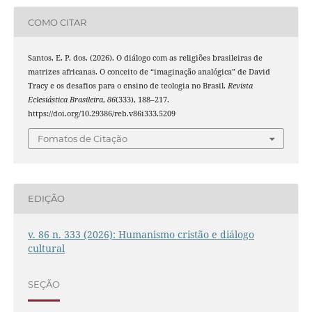
COMO CITAR
Santos, E. P. dos. (2026). O diálogo com as religiões brasileiras de
matrizes africanas. O conceito de “imaginação analógica” de David
Tracy e os desafios para o ensino de teologia no Brasil.
Revista
Eclesiástica Brasileira
,
86
(333), 188–217.
https://doi.org/10.29386/reb.v86i333.5209
Fomatos de Citação
EDIÇÃO
v. 86 n. 333 (2026): Humanismo cristão e diálogo
cultural
SEÇÃO