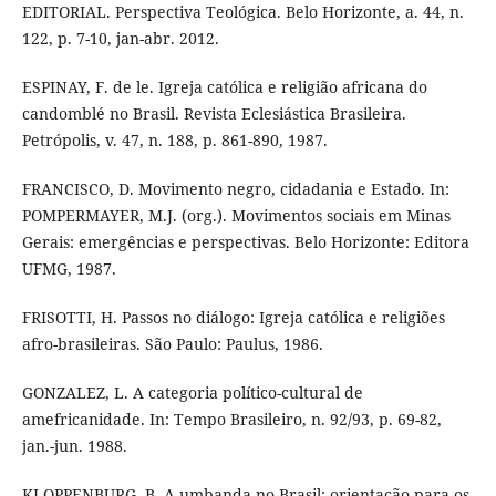
EDITORIAL. Perspectiva Teológica. Belo Horizonte, a. 44, n.
122, p. 7-10, jan-abr. 2012.
ESPINAY, F. de le. Igreja católica e religião africana do
candomblé no Brasil. Revista Eclesiástica Brasileira.
Petrópolis, v. 47, n. 188, p. 861-890, 1987.
FRANCISCO, D. Movimento negro, cidadania e Estado. In:
POMPERMAYER, M.J. (org.). Movimentos sociais em Minas
Gerais: emergências e perspectivas. Belo Horizonte: Editora
UFMG, 1987.
FRISOTTI, H. Passos no diálogo: Igreja católica e religiões
afro-brasileiras. São Paulo: Paulus, 1986.
GONZALEZ, L. A categoria político-cultural de
amefricanidade. In: Tempo Brasileiro, n. 92/93, p. 69-82,
jan.-jun. 1988.
KLOPPENBURG, B. A umbanda no Brasil: orientação para os