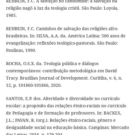
REHBEIN, F.C. A salvação no candomblé: a salvação na
religião nagô à luz da teologia cristã. São Paulo: Loyola,
1985.
REHBEIN, F.C. Caminhos de salvação das religiões afro-
brasileiras. In: SILVA, A.A. da. América Latina: 500 anos de
evangelização: reflexões teológico-pastorais. São Paulo:
Paulinas, 1990.
ROCHA, O.S.X. da. Teologia pública e diálogos
contemporâneos: contribuição metodológica em David
Tracy. Brazilian Journal of Development. Curitiba, v. 6, n.
12, p. 101860-101866, 2020.
SANTOS, E.P. dos. Alteridade e diversidade no currículo
escolar: a propósito das relações étnico-raciais no currículo
de Pedagogia e de formação de professores. In: BACKES,
J.L.; PAVAN, R. (org.). Relações étnico-raciais, gênero e
desigualdade social na educação básica. Campinas: Mercado
das Letras, 2016. p. 179-204.