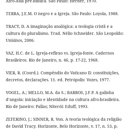
Afro-Ásia pré-bíblica. São Paulo: Herder, 1970.
TERRA, J.E.M. O negro e a Igreja. São Paulo: Loyola, 1988.
TRACY, D. A imaginação analógica: a teologia cristã e a
cultura do pluralismo. Trad. Nélio Schneider. São Leopoldo:
Unisinos, 2006.
VAZ, H.C. de L. Igreja-reflexo vs. Igreja-fonte. Cadernos
Brasileiros. Rio de Janeiro, n. 46, p. 17-22, 1968.
VIER, R. (Coord.). Compêndio do Vaticano II: constituições,
decretos, declarações. 11. ed. Petrópolis: Vozes, 1977.
VOGEL, A.; MELLO, M.A. da S.; BARROS, J.F.P. A galinha
d’angola: iniciação e identidade na cultura afro-brasileira.
Rio de Janeiro: Pallas; Niterói: Eduff, 1993.
ZEFERINO, J.; SINNER, R. Von. A teoria teológica da religião
de David Tracy. Horizonte, Belo Horizonte, v. 17, n. 53, p.