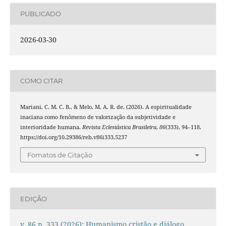
PUBLICADO
2026-03-30
COMO CITAR
Mariani, C. M. C. B., & Melo, M. A. R. de. (2026). A espiritualidade
inaciana como fenômeno de valorização da subjetividade e
interioridade humana.
Revista Eclesiástica Brasileira
,
86
(333), 94–118.
https://doi.org/10.29386/reb.v86i333.5237
Fomatos de Citação
EDIÇÃO
v. 86 n. 333 (2026): Humanismo cristão e diálogo