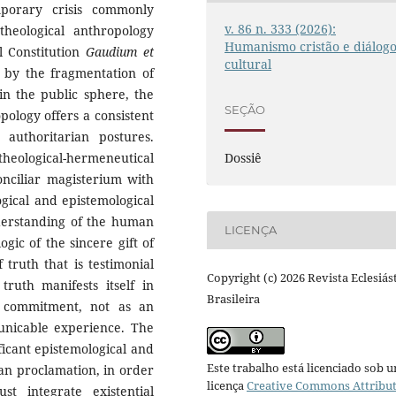
mporary crisis commonly
v. 86 n. 333 (2026):
theological anthropology
Humanismo cristão e diálog
l Constitution
Gaudium et
cultural
d by the fragmentation of
in the public sphere, the
SEÇÃO
pology offers a consistent
 authoritarian postures.
Dossiê
eological-hermeneutical
onciliar magisterium with
gical and epistemological
nderstanding of the human
LICENÇA
gic of the sincere gift of
truth that is testimonial
Copyright (c) 2026 Revista Eclesiás
truth manifests itself in
Brasileira
l commitment, not as an
unicable experience. The
ificant epistemological and
Este trabalho está licenciado sob 
tian proclamation, in order
licença
Creative Commons Attribu
st integrate existential