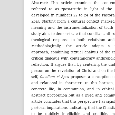
Abstract
: This article examines the conte
referred to as “post-truth” in light of the 
developed in numbers 22 to 24 of the Pastora
Spes
. Starting from a cultural context marke
meaning and the instrumentalization of truth 
study aims to demonstrate that conciliar anthro
theological response to both relativism and
Methodologically, the article adopts a th
approach, combining textual analysis of the c
critical dialogue with contemporary anthropolo
reflection. It argues that, by centering the u
person on the revelation of Christ and on the lo
self,
Gaudium et Spes
proposes a conception of 
and relational in character. In this horizon, 
concrete life, in communion, and in ethica
abstract proposition but as a lived and comm
article concludes that this perspective has sign
pastoral implications, indicating that the Chris
to be publicly intelligible and credible, mu