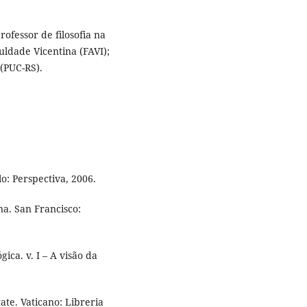
ofessor de filosofia na
ldade Vicentina (FAVI);
(PUC-RS).
o: Perspectiva, 2006.
. San Francisco:
ica. v. I – A visão da
ate. Vaticano: Libreria