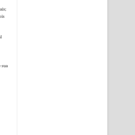
ais;
ois
l
e sua