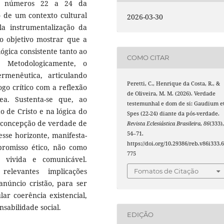
nos números 22 a 24 da
o de um contexto cultural
2026-03-30
a instrumentalização da
o objetivo mostrar que a
ógica consistente tanto ao
COMO CITAR
s. Metodologicamente, o
rmenêutica, articulando
Peretti, C., Henrique da Costa, R., &
ogo crítico com a reflexão
de Oliveira, M. M. (2026). Verdade
ea. Sustenta-se que, ao
testemunhal e dom de si: Gaudium e
 de Cristo e na lógica do
Spes (22-24) diante da pós-verdade.
concepção de verdade de
Revista Eclesiástica Brasileira
,
86
(333)
54–71.
esse horizonte, manifesta-
https://doi.org/10.29386/reb.v86i333.
romisso ético, não como
775
 vivida e comunicável.
relevantes implicações
Fomatos de Citação
anúncio cristão, para ser
lar coerência existencial,
sabilidade social.
EDIÇÃO