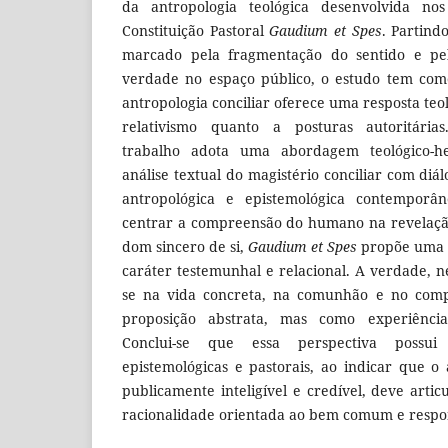
da antropologia teológica desenvolvida 
Constituição Pastoral
Gaudium et Spes
. Partind
marcado pela fragmentação do sentido e pel
verdade no espaço público, o estudo tem com
antropologia conciliar oferece uma resposta teol
relativismo quanto a posturas autoritária
trabalho adota uma abordagem teológico-he
análise textual do magistério conciliar com diál
antropológica e epistemológica contemporân
centrar a compreensão do humano na revelação
dom sincero de si,
Gaudium et Spes
propõe uma 
caráter testemunhal e relacional. A verdade, n
se na vida concreta, na comunhão e no comp
proposição abstrata, mas como experiência
Conclui-se que essa perspectiva possui 
epistemológicas e pastorais, ao indicar que o 
publicamente inteligível e credível, deve articu
racionalidade orientada ao bem comum e respon