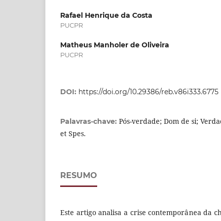
Rafael Henrique da Costa
PUCPR
Matheus Manholer de Oliveira
PUCPR
DOI:
https://doi.org/10.29386/reb.v86i333.6775
Pós-verdade; Dom de si; Verd
Palavras-chave:
et Spes.
RESUMO
Este artigo analisa a crise contemporânea da 