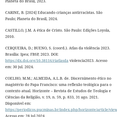
Planeta do Brasil, 2023.
CARINE, B. [2024] Educando crianças antirracistas. São
Paulo; Planeta do Brasil, 2024.
CASTILLO, J.M. A ética de Cristo. São Paulo: Edições Loyola,
2010.
CERQUEIRA, D.; BUENO, S. (coord.). Atlas da violência 2023.
Brasília: Ipea; FBSP, 2023. DOI:
https://dx.doi.org/10.38116/riatlasda
violencia2023. Acesso
em: 30 jul. 2024.
COELHO, M.M.; ALMEIDA, A.L.B. de. Discernimento ético no
magistério do Papa Francisco: uma reflexão teológica para o
contexto atual. Horizonte – Revista de Estudos de Teologia e
Ciências da Religião, v. 19, n. 59, p. 833, 31 ago. 2021.
Disponível em:
https://periodicos.pucminas.br/index.php/horizonte/article/vie
Acesso em: 28 jul.2024