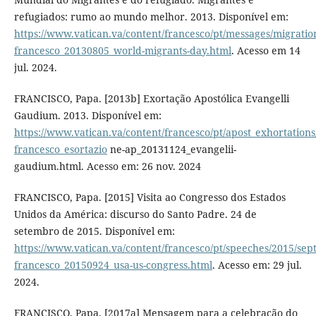
refugiados: rumo ao mundo melhor. 2013. Disponível em:
https://www.vatican.va/content/francesco/pt/messages/migrati
francesco_20130805_world-migrants-day.html
. Acesso em 14
jul. 2024.
FRANCISCO, Papa. [2013b] Exortação Apostólica Evangelli
Gaudium. 2013. Disponível em:
https://www.vatican.va/content/francesco/pt/apost_exhortation
francesco_esortazio
ne-ap_20131124_evangelii-
gaudium.html. Acesso em: 26 nov. 2024
FRANCISCO, Papa. [2015] Visita ao Congresso dos Estados
Unidos da América: discurso do Santo Padre. 24 de
setembro de 2015. Disponível em:
https://www.vatican.va/content/francesco/pt/speeches/2015/s
francesco_20150924_usa-us-congress.html
. Acesso em: 29 jul.
2024.
FRANCISCO, Papa. [2017a] Mensagem para a celebração do