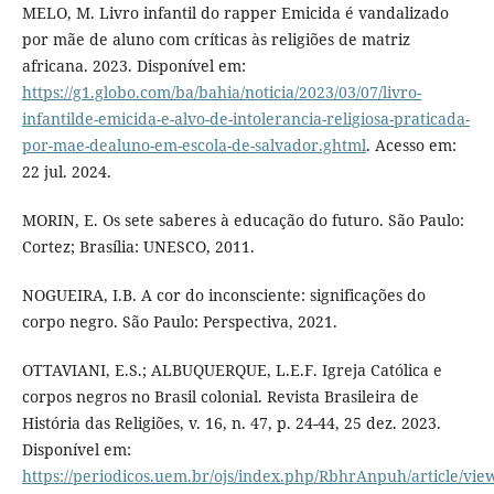
MELO, M. Livro infantil do rapper Emicida é vandalizado
por mãe de aluno com críticas às religiões de matriz
africana. 2023. Disponível em:
https://g1.globo.com/ba/bahia/noticia/2023/03/07/livro-
infantilde-emicida-e-alvo-de-intolerancia-religiosa-praticada-
por-mae-dealuno-em-escola-de-salvador.ghtml
. Acesso em:
22 jul. 2024.
MORIN, E. Os sete saberes à educação do futuro. São Paulo:
Cortez; Brasília: UNESCO, 2011.
NOGUEIRA, I.B. A cor do inconsciente: significações do
corpo negro. São Paulo: Perspectiva, 2021.
OTTAVIANI, E.S.; ALBUQUERQUE, L.E.F. Igreja Católica e
corpos negros no Brasil colonial. Revista Brasileira de
História das Religiões, v. 16, n. 47, p. 24-44, 25 dez. 2023.
Disponível em:
https://periodicos.uem.br/ojs/index.php/RbhrAnpuh/article/vie