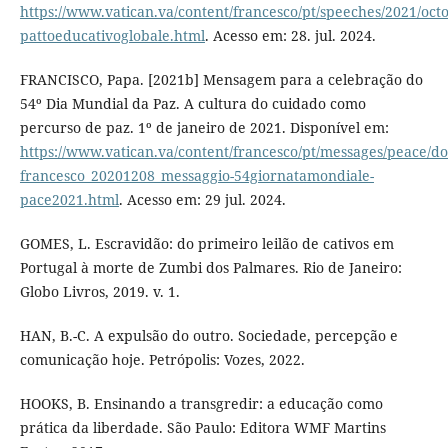
https://www.vatican.va/content/francesco/pt/speeches/2021/oc
pattoeducativoglobale.html
. Acesso em: 28. jul. 2024.
FRANCISCO, Papa. [2021b] Mensagem para a celebração do
54º Dia Mundial da Paz. A cultura do cuidado como
percurso de paz. 1º de janeiro de 2021. Disponível em:
https://www.vatican.va/content/francesco/pt/messages/peace/d
francesco_20201208_messaggio-54giornatamondiale-
pace2021.html
. Acesso em: 29 jul. 2024.
GOMES, L. Escravidão: do primeiro leilão de cativos em
Portugal à morte de Zumbi dos Palmares. Rio de Janeiro:
Globo Livros, 2019. v. 1.
HAN, B.-C. A expulsão do outro. Sociedade, percepção e
comunicação hoje. Petrópolis: Vozes, 2022.
HOOKS, B. Ensinando a transgredir: a educação como
prática da liberdade. São Paulo: Editora WMF Martins