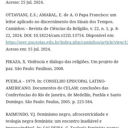
Acesso: 25 jul. 2024.
OTTAVIANI, E.S.; AMARAL, E. de A. O Papa Francisco: um
leitor aplicado no discernimento dos Sinais dos Tempos.
Caminhos – Revista de Ciências da Religião, v. 22, n. 1, p. 8-
22, 2024. DOI: 10.18224/cam.v22i1.13754. Disponível em:
https://seer.pucgoias.edu.br/index.php/caminhos/article/view/
Acesso em: 15 jul. 2024.
PIKAZA, X. Violência e diálogo das religiões. Um projeto de
paz. São Paulo: Paulinas, 2008.
PUEBLA – 1979. In: CONSELHO EPISCOPAL LATINO-
AMERICANO. Documentos do CELAM: conclusões das
Conferências do Rio de Janeiro, de Medellín, Puebla e Santo
Domingo. São Paulo: Paulus, 2005. p. 225-584.
RAIMUNDO, V.J. Feminismo negro, afrocentricidade e
teologia negra feminista: um encontro inadiável e
imprescindível. In: CALDEIRA, C. Teologia feminista negra: