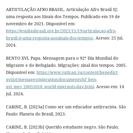
ARTICULAÇÃO AFRO BRASIL. Articulação Afro Brasil SJ:
uma resposta aos Sinais dos Tempos. Publicado em 19 de
novembro de 2021. Disponível em:
https://jesuitasbrasil.org.br/2021/11/19/articulacao-afro-
brasil-sj-uma-resposta-aossinais-dos-tempos/
. Acesso: 25 jul.
2024.
BENTO XVI, Papa. Mensagem para o 92º Dia Mundial do
Migrante e do Refugiado. Migrações: sinal dos tempos. 2005.
Disponível em:
https://www.vatican.va/content/benedict-
xvi/pt/messages/migration/documents/hf_ben-
xvi_mes_20051018_world-migrants-day.html
. Acesso em: 14
jul. 2024.
CARINE, B. [2023a] Como ser um educador antirracista. São
Paulo: Planeta do Brasil, 2023.
CARINE, B. [2023b] Querido estudante negro. São Paulo;