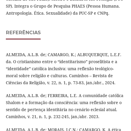
SP). Integra o Grupo de Pesquisa PHAES (Pessoa Humana.
Antropologia. Ética. Sexualidade) da PUC-SP e CNPq.
REFERÊNCIAS
ALMEIDA, A.L.B. de; CAMARGO, K.; ALBUQUERQUE, L.E.F.
da. O cristianismo entre o “identitarismo” proselitista e a
“identidade” católica inclusiva: uma reflexão teológico-
moral sobre religião e culturas. Caminhos – Revista de
Ciências da Religião, v. 22, n. 1, p. 73-83, jan./abr., 2024.
ALMEIDA, A.L.B. de; FERREIRA, L.E. A comunidade católica
Shalom e a formação da consciência: uma reflexão sobre o
sentido de pertença identitária no cenário eclesial atual.
Caminhos, v. 21, n. 1, p. 232-245, jan./abr. 2023.
ALMEIDA, A.L.B. de; MORAIS, J.C.N.; CAMARGO, K. A ética