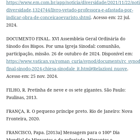
https://www.em.com.br/app/noticia/diversidade/2021/11/22/noti
diversidade,1324744/livro-vetado-professora-e-afastada-por-
indicar-obra-de-conceicaoevaristo.shtml
. Acesso em: 22 jul.
2024.
DOCUMENTO FINAL. XVI Assembleia Geral Ordinária do
Sínodo dos Bispos. Por uma Igreja Sinodal: comunhão,
participação, missão. 26 de outubro de 2024. Disponível em:
https://www.vatican.va/roman_curia/synod/documents/rc_syno
final-sinodo-2024-chiesa-sinodale_it.html#Relazioni_nuove
.
Acesso em: 25 nov. 2024.
FILHO, R. Pretinha de neve e os sete gigantes. São Paulo:
Paulinas, 2013.
FRANÇA, R. O pequeno príncipe preto. Rio de Janeiro: Nova
Fronteira, 2020.
FRANCISCO, Papa. [2013a] Mensagem para o 100º Dia
Mundial do Migrantes e do refugiado. Migrantes e