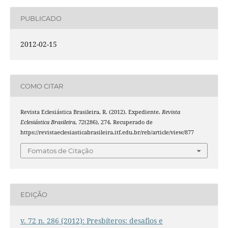
PUBLICADO
2012-02-15
COMO CITAR
Revista Eclesiástica Brasileira, R. (2012). Expediente.
Revista
Eclesiástica Brasileira
,
72
(286), 274. Recuperado de
https://revistaeclesiasticabrasileira.itf.edu.br/reb/article/view/877
Fomatos de Citação
EDIÇÃO
v. 72 n. 286 (2012): Presbíteros: desafios e