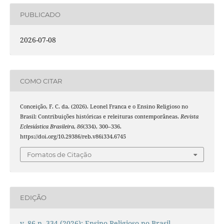
PUBLICADO
2026-07-08
COMO CITAR
Conceição, F. C. da. (2026). Leonel Franca e o Ensino Religioso no
Brasil: Contribuições históricas e releituras contemporâneas.
Revista
Eclesiástica Brasileira
,
86
(334), 300–336.
https://doi.org/10.29386/reb.v86i334.6745
Fomatos de Citação
EDIÇÃO
v. 86 n. 334 (2026): Ensino Religioso no Brasil