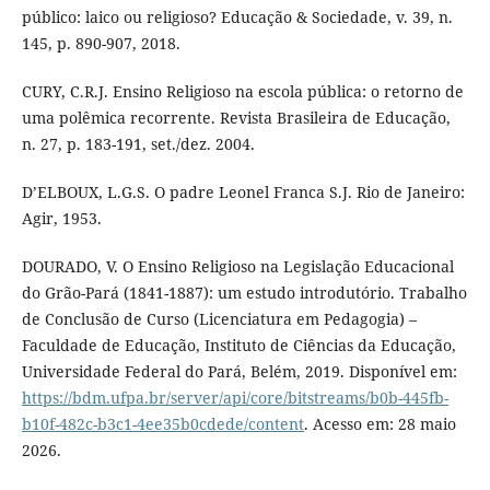
público: laico ou religioso? Educação & Sociedade, v. 39, n.
145, p. 890-907, 2018.
CURY, C.R.J. Ensino Religioso na escola pública: o retorno de
uma polêmica recorrente. Revista Brasileira de Educação,
n. 27, p. 183-191, set./dez. 2004.
D’ELBOUX, L.G.S. O padre Leonel Franca S.J. Rio de Janeiro:
Agir, 1953.
DOURADO, V. O Ensino Religioso na Legislação Educacional
do Grão-Pará (1841-1887): um estudo introdutório. Trabalho
de Conclusão de Curso (Licenciatura em Pedagogia) –
Faculdade de Educação, Instituto de Ciências da Educação,
Universidade Federal do Pará, Belém, 2019. Disponível em:
https://bdm.ufpa.br/server/api/core/bitstreams/b0b-445fb-
b10f-482c-b3c1-4ee35b0cdede/content
. Acesso em: 28 maio
2026.