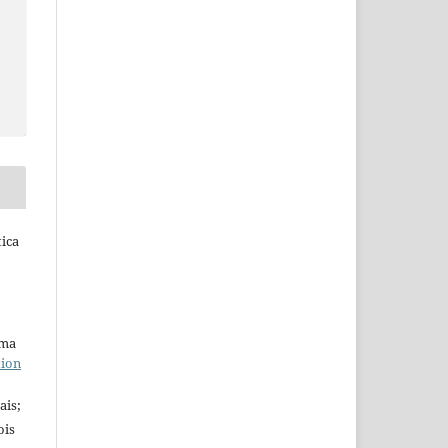
tica
uma
tion
ais;
ois