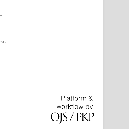
l
e sua