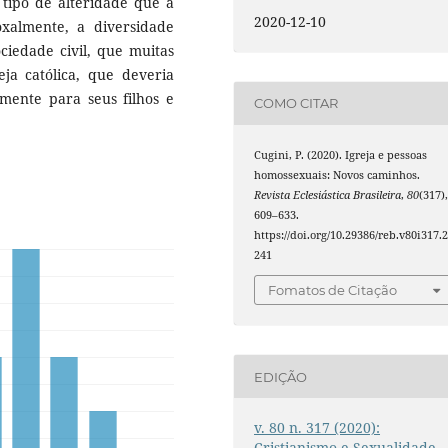
 tipo de alteridade que a
2020-12-10
oxalmente, a diversidade
ciedade civil, que muitas
eja católica, que deveria
lmente para seus filhos e
COMO CITAR
Cugini, P. (2020). Igreja e pessoas
homossexuais: Novos caminhos.
Revista Eclesiástica Brasileira
,
80
(317)
609–633.
https://doi.org/10.29386/reb.v80i317.
241
Fomatos de Citação
EDIÇÃO
v. 80 n. 317 (2020):
Cristianismo e Sexualidade