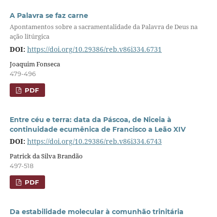
A Palavra se faz carne
Apontamentos sobre a sacramentalidade da Palavra de Deus na
ação litúrgica
DOI:
https://doi.org/10.29386/reb.v86i334.6731
Joaquim Fonseca
479-496
PDF
Entre céu e terra: data da Páscoa, de Niceia à
continuidade ecumênica de Francisco a Leão XIV
DOI:
https://doi.org/10.29386/reb.v86i334.6743
Patrick da Silva Brandão
497-518
PDF
Da estabilidade molecular à comunhão trinitária