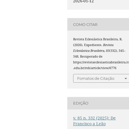
2026-01-12
COMO CITAR
Revista Eclesiástica Brasileira, R.
(2026). Expediente.
Revista
Eclesiástica Brasileira
,
85
(332), 545–
548. Recuperado de
https://revistaeclesiasticabrasileira.it
.edu.br/reb/article/view/6776
Fomatos de Citação
EDIÇÃO
v. 85 n. 332 (2025): De
Francisco a Leão