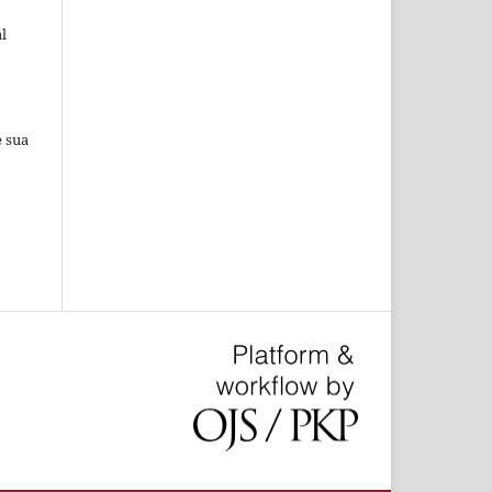
l
e sua