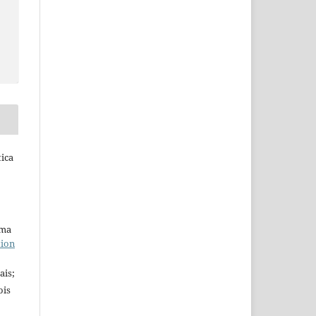
tica
uma
tion
ais;
ois