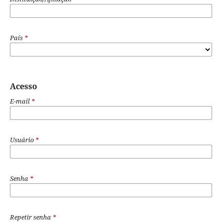
País
*
Acesso
E-mail
*
Usuário
*
Senha
*
Repetir senha
*