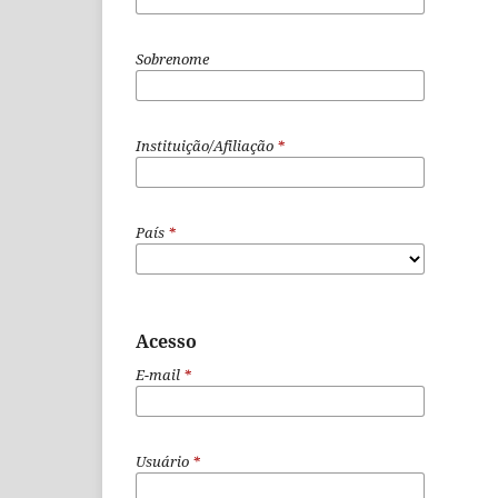
Sobrenome
Instituição/Afiliação
*
País
*
Acesso
E-mail
*
Usuário
*