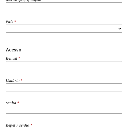
País
*
Acesso
E-mail
*
Usuário
*
Senha
*
Repetir senha
*