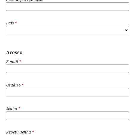
País
*
Acesso
E-mail
*
Usuário
*
Senha
*
Repetir senha
*