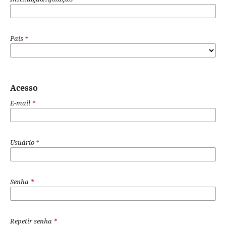
País
*
Acesso
E-mail
*
Usuário
*
Senha
*
Repetir senha
*