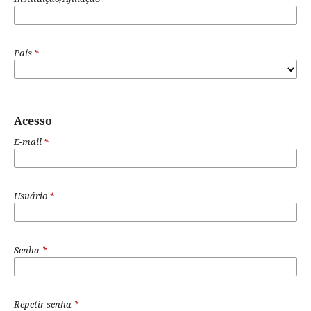
País
*
Acesso
E-mail
*
Usuário
*
Senha
*
Repetir senha
*