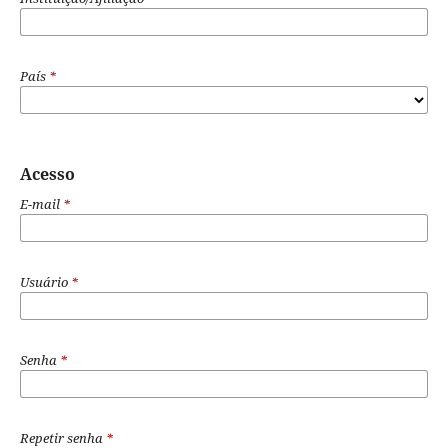
País
*
Acesso
E-mail
*
Usuário
*
Senha
*
Repetir senha
*