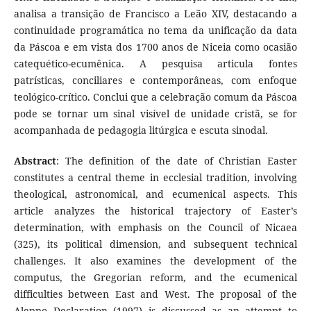
analisa a transição de Francisco a Leão XIV, destacando a
continuidade programática no tema da unificação da data
da Páscoa e em vista dos 1700 anos de Niceia como ocasião
catequético-ecumênica. A pesquisa articula fontes
patrísticas, conciliares e contemporâneas, com enfoque
teológico-crítico. Conclui que a celebração comum da Páscoa
pode se tornar um sinal visível de unidade cristã, se for
acompanhada de pedagogia litúrgica e escuta sinodal.
Abstract
: The definition of the date of Christian Easter
constitutes a central theme in ecclesial tradition, involving
theological, astronomical, and ecumenical aspects. This
article analyzes the historical trajectory of Easter’s
determination, with emphasis on the Council of Nicaea
(325), its political dimension, and subsequent technical
challenges. It also examines the development of the
computus, the Gregorian reform, and the ecumenical
difficulties between East and West. The proposal of the
Aleppo Declaration (1997) is discussed as an attempt to