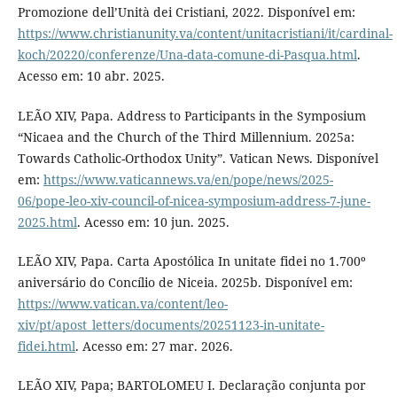
Promozione dell’Unità dei Cristiani, 2022. Disponível em:
https://www.christianunity.va/content/unitacristiani/it/cardinal-
koch/20220/conferenze/Una-data-comune-di-Pasqua.html
.
Acesso em: 10 abr. 2025.
LEÃO XIV, Papa. Address to Participants in the Symposium
“Nicaea and the Church of the Third Millennium. 2025a:
Towards Catholic-Orthodox Unity”. Vatican News. Disponível
em:
https://www.vaticannews.va/en/pope/news/2025-
06/pope-leo-xiv-council-of-nicea-symposium-address-7-june-
2025.html
. Acesso em: 10 jun. 2025.
LEÃO XIV, Papa. Carta Apostólica In unitate fidei no 1.700º
aniversário do Concílio de Niceia. 2025b. Disponível em:
https://www.vatican.va/content/leo-
xiv/pt/apost_letters/documents/20251123-in-unitate-
fidei.html
. Acesso em: 27 mar. 2026.
LEÃO XIV, Papa; BARTOLOMEU I. Declaração conjunta por