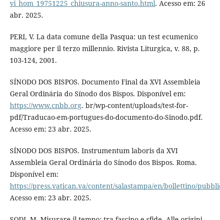
vi_hom_19751225_chiusura-anno-santo.html
. Acesso em: 26
abr. 2025.
PERI, V. La data comune della Pasqua: un test ecumenico
maggiore per il terzo millennio. Rivista Liturgica, v. 88, p.
103-124, 2001.
SÍNODO DOS BISPOS. Documento Final da XVI Assembleia
Geral Ordinária do Sínodo dos Bispos. Disponível em:
https://www.cnbb.org
. br/wp-content/uploads/test-for-
pdf/Traducao-em-portugues-do-documento-do-Sinodo.pdf.
Acesso em: 23 abr. 2025.
SÍNODO DOS BISPOS. Instrumentum laboris da XVI
Assembleia Geral Ordinária do Sínodo dos Bispos. Roma.
Disponível em:
https://press.vatican.va/content/salastampa/en/bollettino/pubb
Acesso em: 23 abr. 2025.
SODI, M. Misurare il tempo: tra fascino e sfide. Alle origini