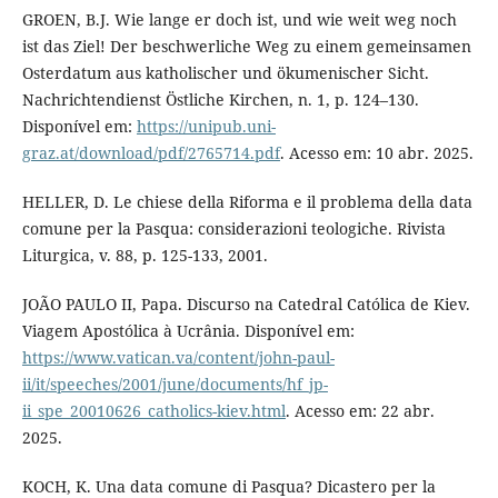
GROEN, B.J. Wie lange er doch ist, und wie weit weg noch
ist das Ziel! Der beschwerliche Weg zu einem gemeinsamen
Osterdatum aus katholischer und ökumenischer Sicht.
Nachrichtendienst Östliche Kirchen, n. 1, p. 124–130.
Disponível em:
https://unipub.uni-
graz.at/download/pdf/2765714.pdf
. Acesso em: 10 abr. 2025.
HELLER, D. Le chiese della Riforma e il problema della data
comune per la Pasqua: considerazioni teologiche. Rivista
Liturgica, v. 88, p. 125-133, 2001.
JOÃO PAULO II, Papa. Discurso na Catedral Católica de Kiev.
Viagem Apostólica à Ucrânia. Disponível em:
https://www.vatican.va/content/john-paul-
ii/it/speeches/2001/june/documents/hf_jp-
ii_spe_20010626_catholics-kiev.html
. Acesso em: 22 abr.
2025.
KOCH, K. Una data comune di Pasqua? Dicastero per la