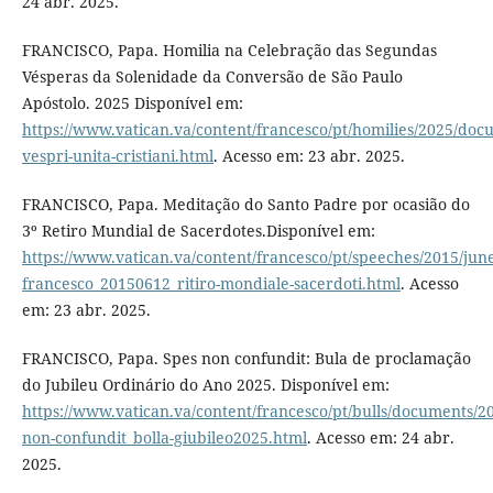
24 abr. 2025.
FRANCISCO, Papa. Homilia na Celebração das Segundas
Vésperas da Solenidade da Conversão de São Paulo
Apóstolo. 2025 Disponível em:
https://www.vatican.va/content/francesco/pt/homilies/2025/do
vespri-unita-cristiani.html
. Acesso em: 23 abr. 2025.
FRANCISCO, Papa. Meditação do Santo Padre por ocasião do
3º Retiro Mundial de Sacerdotes.Disponível em:
https://www.vatican.va/content/francesco/pt/speeches/2015/ju
francesco_20150612_ritiro-mondiale-sacerdoti.html
. Acesso
em: 23 abr. 2025.
FRANCISCO, Papa. Spes non confundit: Bula de proclamação
do Jubileu Ordinário do Ano 2025. Disponível em:
https://www.vatican.va/content/francesco/pt/bulls/documents/2
non-confundit_bolla-giubileo2025.html
. Acesso em: 24 abr.
2025.