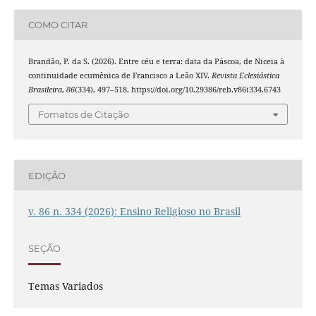
COMO CITAR
Brandão, P. da S. (2026). Entre céu e terra: data da Páscoa, de Niceia à
continuidade ecumênica de Francisco a Leão XIV.
Revista Eclesiástica
Brasileira
,
86
(334), 497–518. https://doi.org/10.29386/reb.v86i334.6743
Fomatos de Citação
EDIÇÃO
v. 86 n. 334 (2026): Ensino Religioso no Brasil
SEÇÃO
Temas Variados