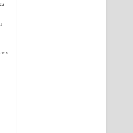
ois
l
e sua