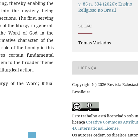
being, thereby enabling the
v. 86 n. 334 (2026): Ensino
Religioso no Brasil
 into the mystery being
ections. The first, serving
 of the liturgy in general.
SEÇÃO
 the Word of God in the
ormative character of the
Temas Variados
 role of the homily in this
res certain fundamental
e them to the broader theme
LICENÇA
iturgical action.
urgy of the Word; Ritual
Copyright (c) 2026 Revista Eclesiás
Brasileira
Este trabalho está licenciado sob 
licença
Creative Commons Attribu
4.0 International License
.
Os autores cedem os direitos autor