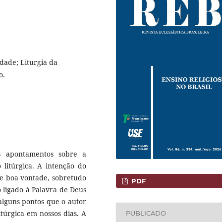
dade; Liturgia da
o.
s apontamentos sobre a
litúrgica. A intenção do
de boa vontade, sobretudo
PDF
 ligado à Palavra de Deus
 alguns pontos que o autor
litúrgica em nossos dias. A
PUBLICADO