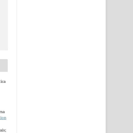
tica
uma
tion
ais;