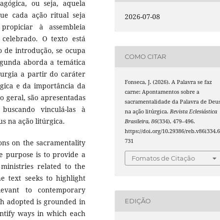
gógica, ou seja, aquela
e cada ação ritual seja
2026-07-08
 propiciar à assembleia
celebrado. O texto está
lo de introdução, se ocupa
COMO CITAR
segunda aborda a temática
urgia a partir do caráter
Fonseca, J. (2026). A Palavra se faz
rgica e da importância da
carne: Apontamentos sobre a
ão geral, são apresentadas
sacramentalidade da Palavra de Deu
, buscando vinculá-las à
na ação litúrgica.
Revista Eclesiástica
s na ação litúrgica.
Brasileira
,
86
(334), 479–496.
https://doi.org/10.29386/reb.v86i334.
731
tions on the sacramentality
he purpose is to provide a
Fomatos de Citação
 ministries related to the
e text seeks to highlight
elevant to contemporary
ach adopted is grounded in
EDIÇÃO
entify ways in which each