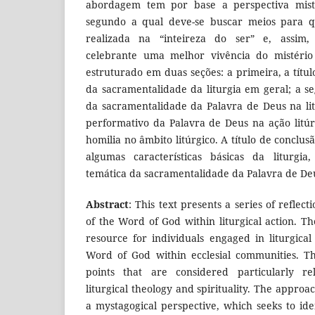
abordagem tem por base a perspectiva mista
segundo a qual deve-se buscar meios para qu
realizada na “inteireza do ser” e, assim,
celebrante uma melhor vivência do mistério 
estruturado em duas seções: a primeira, a títu
da sacramentalidade da liturgia em geral; a 
da sacramentalidade da Palavra de Deus na lit
performativo da Palavra de Deus na ação litú
homilia no âmbito litúrgico. A título de conclus
algumas características básicas da liturgia
temática da sacramentalidade da Palavra de Deu
Abstract
: This text presents a series of reflec
of the Word of God within liturgical action. T
resource for individuals engaged in liturgical
Word of God within ecclesial communities. Th
points that are considered particularly r
liturgical theology and spirituality. The appro
a mystagogical perspective, which seeks to id