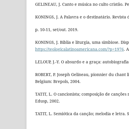
GELINEAU, J. Canto e música no culto cristão. Pe
KONINGS, J. A Palavra e o destinatário. Revista d
p. 10-11, set/out. 2019.
KONINGS, J. Biblia e liturgia, uma simbiose. Dis
https://teologicalatinoamericana.com/?p=1976
. 
LELOUP, J.-Y. O absurdo e a graça: autobiografia
ROBERT, P. Joseph Gelineau, pionnier du chant l
Belgium: Brepols, 2004.
TATIT, L. O cancionista; composição de canções no
Edusp, 2002.
TATIT, L. Semiótica da canção; melodia e letra. 