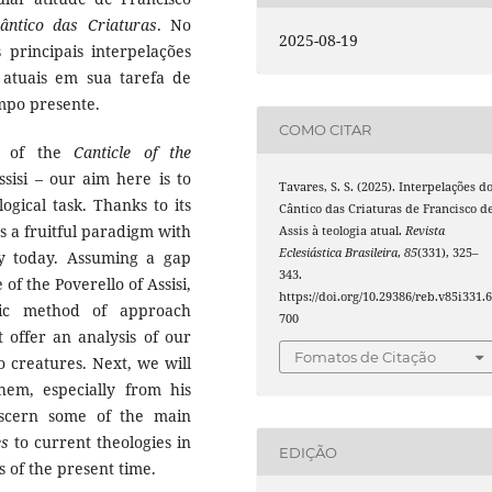
ântico das Criaturas
. No
2025-08-19
principais interpelações
 atuais em sua tarefa de
mpo presente.
COMO CITAR
ry of the
Canticle of the
isi – our aim here is to
Tavares, S. S. (2025). Interpelações d
logical task. Thanks to its
Cântico das Criaturas de Francisco d
s a fruitful paradigm with
Assis à teologia atual.
Revista
Eclesiástica Brasileira
,
85
(331), 325–
y today. Assuming a gap
343.
of the Poverello of Assisi,
https://doi.org/10.29386/reb.v85i331.
ic method of approach
700
 offer an analysis of our
Fomatos de Citação
o creatures. Next, we will
them, especially from his
discern some of the main
es
to current theologies in
EDIÇÃO
s of the present time.