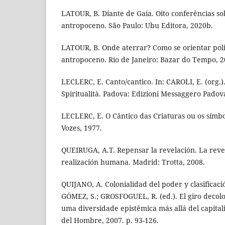
LATOUR, B. Diante de Gaia. Oito conferências s
antropoceno. São Paulo: Ubu Editora, 2020b.
LATOUR, B. Onde aterrar? Como se orientar pol
antropoceno. Rio de Janeiro: Bazar do Tempo, 2
LECLERC, E. Canto/cantico. In: CAROLI, E. (org.)
Spiritualità. Padova: Edizioni Messaggero Padova
LECLERC, E. O Cântico das Criaturas ou os símbol
Vozes, 1977.
QUEIRUGA, A.T. Repensar la revelación. La reve
realización humana. Madrid: Trotta, 2008.
QUIJANO, A. Colonialidad del poder y clasificaci
GÓMEZ, S.; GROSFOGUEL, R. (ed.). El giro decolo
uma diversidade epistêmica más allá del capitali
del Hombre, 2007. p. 93-126.