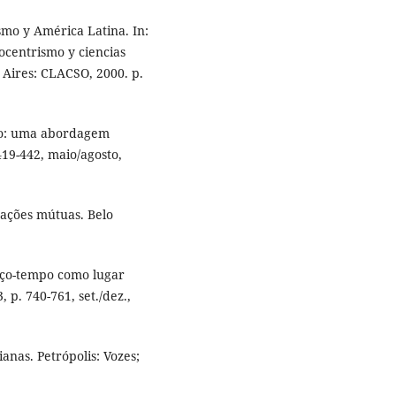
smo y América Latina. In:
ocentrismo y ciencias
 Aires: CLACSO, 2000. p.
mo: uma abordagem
 419-442, maio/agosto,
cações mútuas. Belo
aço-tempo como lugar
3, p. 740-761, set./dez.,
ianas. Petrópolis: Vozes;