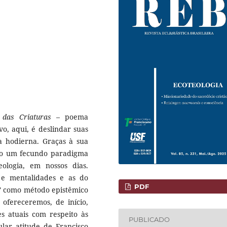
 das Criaturas
– poema
vo, aqui, é deslindar suas
ca hodierna. Graças à sua
mo um fecundo paradigma
ologia, em nossos dias.
 e mentalidades e as do
PDF
” como método epistêmico
 ofereceremos, de início,
s atuais com respeito às
PUBLICADO
ular atitude de Francisco