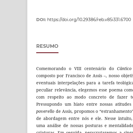
DOI:
https://doi.org/10.29386/reb.v85i331.6700
RESUMO
Comemorando o VIII centenário do
Cântico
composto por Francisco de Assis –, nosso objeti
eventuais interpelações para a tarefa teológi
peculiar relevância, elegemos esse poema co
com respeito ao modo concreto de fazer te
Pressupondo um hiato entre nossas atitudes
poverello
de Assis, propomos o “estranhamento
de abordagem entre nós e ele. Nesse intuito,
uma análise de nossas posturas e mentalidade
criaturas. Em seguida, perscrutaremos a sing