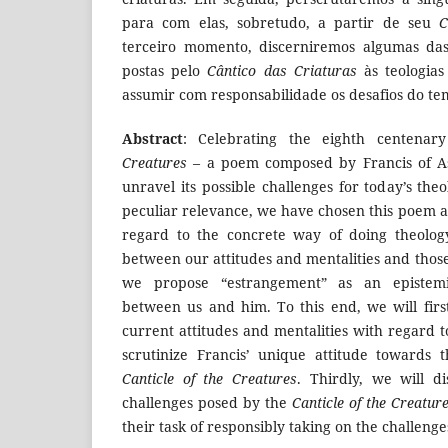
para com elas, sobretudo, a partir de seu
C
terceiro momento, discerniremos algumas das 
postas pelo
Cântico das Criaturas
às teologias
assumir com responsabilidade os desafios do te
Abstract
: Celebrating the eighth centena
Creatures
– a poem composed by Francis of Ass
unravel its possible challenges for today’s theo
peculiar relevance, we have chosen this poem a
regard to the concrete way of doing theolog
between our attitudes and mentalities and those 
we propose “estrangement” as an epistem
between us and him. To this end, we will first
current attitudes and mentalities with regard t
scrutinize Francis’ unique attitude towards 
Canticle of the Creatures
. Thirdly, we will 
challenges posed by the
Canticle of the Creatur
their task of responsibly taking on the challenge