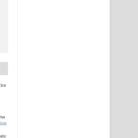
tica
uma
tion
ais;