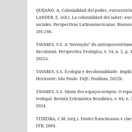
QUIJANO, A. Colonialidad del poder, eurocentri
LANDER, E. (ed.). La colonialidad del saber: eur
sociales. Perspectivas Latinoamericanas. Buenos
201-246.
TAVARES, S.S. A “invenção” do antropocentris
decolonial. Perspectiva Teológica, v. 54, n. 2, p.
2022a.
TAVARES, S.S. Ecologia e decolonialidade. Impli
Horizonte; São Paulo: FAJE; Paulinas, 2022b.
TAVARES, S.S. Sinais dos espaços-tempos. O esp
teologal. Revista Eclesiástica Brasileira, v. 84, n. 
2024.
TEIXEIRA, C.M. (org.). Fontes franciscanas e clar
FFB, 2004.