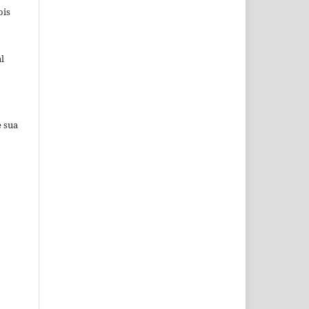
ois
l
e sua