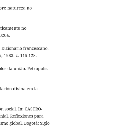
obre natureza no
iticamente no
020a.
. Dizionario francescano.
, 1983. c. 115-128.
os da união. Petrópolis:
lación divina em la
ón social. In: CASTRO-
nial. Reflexiones para
smo global. Bogotá: Siglo