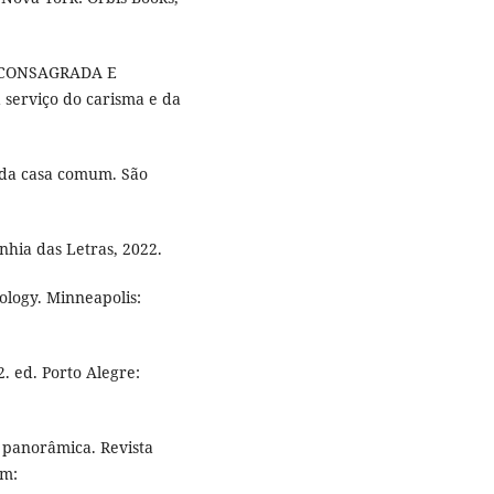
 CONSAGRADA E
erviço do carisma e da
 da casa comum. São
hia das Letras, 2022.
ology. Minneapolis:
. ed. Porto Alegre:
 panorâmica. Revista
em: