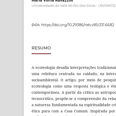
Maria Vilma Ravazzoli
Universidade do Vale do Rio dos Sinos - UNISINOS
DOI:
https://doi.org/10.29386/reb.v85i331.6682
RESUMO
A ecoteologia desafia interpretações tradiciona
uma releitura centrada no cuidado, na inter
socioambiental. O artigo, por meio de pesqu
ecoteologia como uma resposta teológica e éti
contemporânea. A partir da crítica ao antrop
tecnocrático, propõe-se a compreensão da rel
a natureza fundamentada na espiritualidade cri
ética para com a Casa Comum. Inspirada por