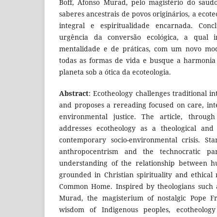
Boff, Afonso Murad, pelo magistério do saud
saberes ancestrais de povos originários, a ecoteo
integral e espiritualidade encarnada. Con
urgência da conversão ecológica, a qual
mentalidade e de práticas, com um novo mod
todas as formas de vida e busque a harmonia
planeta sob a ótica da ecoteologia.
Abstract
: Ecotheology challenges traditional in
and proposes a rereading focused on care, in
environmental justice. The article, throug
addresses ecotheology as a theological and 
contemporary socio-environmental crisis. Sta
anthropocentrism and the technocratic pa
understanding of the relationship between 
grounded in Christian spirituality and ethical
Common Home. Inspired by theologians such a
Murad, the magisterium of nostalgic Pope Fr
wisdom of Indigenous peoples, ecotheology