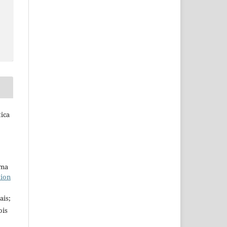
tica
uma
tion
ais;
ois