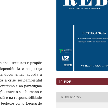
is das Escrituras e propõe
dependência e na justiça
isa documental, aborda a
ca à crise socioambiental
PDF
ocentrismo e ao paradigma
ação entre o ser humano e
stã e na responsabilidade
PUBLICADO
 teólogos como Leonardo