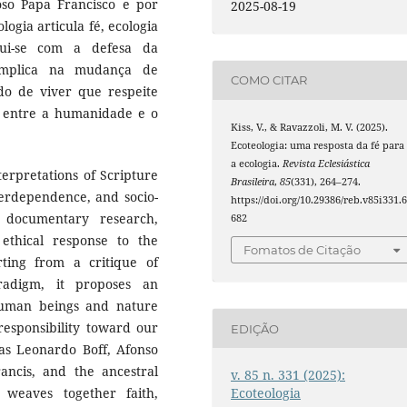
oso Papa Francisco e por
2025-08-19
logia articula fé, ecologia
clui-se com a defesa da
 implica na mudança de
COMO CITAR
o de viver que respeite
 entre a humanidade e o
Kiss, V., & Ravazzoli, M. V. (2025).
Ecoteologia: uma resposta da fé para
a ecologia.
Revista Eclesiástica
terpretations of Scripture
Brasileira
,
85
(331), 264–274.
terdependence, and socio-
https://doi.org/10.29386/reb.v85i331.
h documentary research,
682
ethical response to the
Fomatos de Citação
rting from a critique of
radigm, it proposes an
human beings and nature
 responsibility toward our
EDIÇÃO
s Leonardo Boff, Afonso
ancis, and the ancestral
v. 85 n. 331 (2025):
 weaves together faith,
Ecoteologia