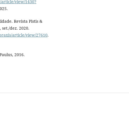
/article/view/1430?
2025.
idade. Revista Pistis &
, set./dez. 2020.
spraxis/article/view/27610
.
Paulus, 2016.