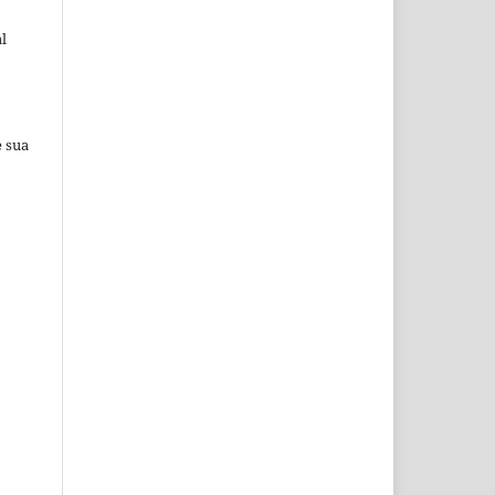
l
e sua