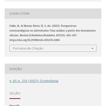
COMO CITAR
Follis, R., & Morais Netto, H. S. de. (2025). Perspectivas
ecoescatológicas no adventismo: Uma análise a partir dos documentos
oficiais.
Revista Eclesiástica Brasileira
,
85
(331), 441–457.
https://doi.org/10.29386/reb.v85i331.6494
Fomatos de Citação
EDIÇÃO
v. 85 n. 331 (2025): Ecoteologia
SEÇÃO
Dossiê