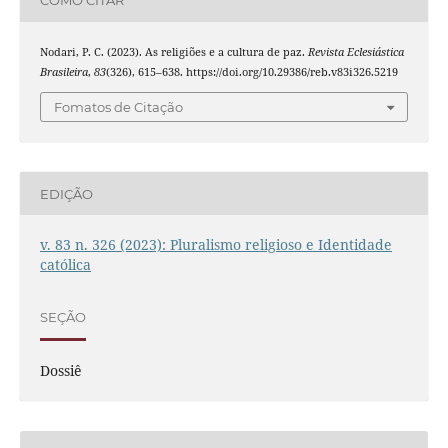
COMO CITAR
Nodari, P. C. (2023). As religiões e a cultura de paz.
Revista Eclesiástica
Brasileira
,
83
(326), 615–638. https://doi.org/10.29386/reb.v83i326.5219
Fomatos de Citação
EDIÇÃO
v. 83 n. 326 (2023): Pluralismo religioso e Identidade
católica
SEÇÃO
Dossiê